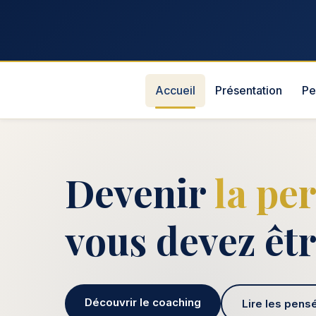
Accueil
Présentation
Pe
Devenir
la pe
vous devez êt
Découvrir le coaching
Lire les pens