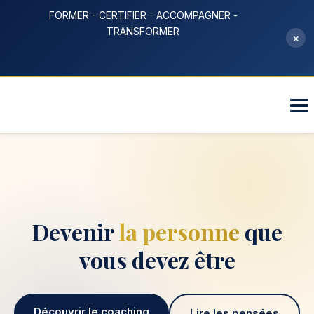
FORMER - CERTIFIER - ACCOMPAGNER -
TRANSFORMER
×
Devenir
la personne
que
vous devez être
Découvrir le coaching
Lire les pensées